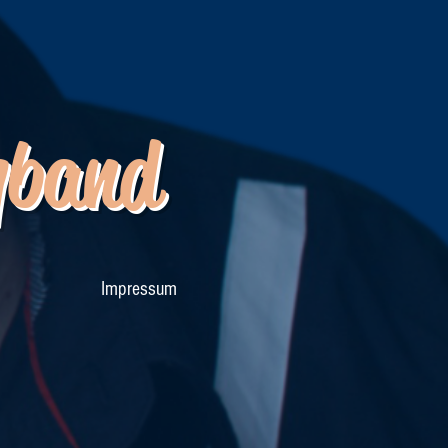
yband
Impressum