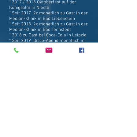
* 2017 / 2018 Oktoberfest auf der
Königsalm in Nieste
* Seit 2017 2x monatlich zu Gast in der
Median-Klinik in Bad Liebenstein
* Seit 2018 2x monatlich zu Gast in der
Median-Klinik in Bad Tennstedt
* 2018 zu Gast bei Coca-Cola in Leipzig
* Seit 2019 Disco-Abend monatlich in
der Burgklinik Stadtlengsfeld
* 2019 zu Gast im Goethe-Park Bad
Salzungen
* 2020 zu Gast beim Bermbacher
Karneval BHCV
* 2020 ebenfalls zu Gast beim Karneval
in Ketten
* 2020 zu Gast beim Nägelstedter
Karnevalsverein
* 2021 Schlager-Maxi-Mix "Lebe" auf
der CD "Ich" von Sandra Kniß
produced by Music 4 you Steffen
Ehrhardt
* 2022 Dezember zu Gast als DJ auf
dem Bad Salzunger Weihnachtsmarkt
* 2023 zu Gast im "Ahorn Hotel"
Friedrichroda als DJ oder Live-Musik in