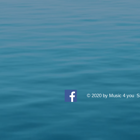
© 2020 by Music 4 you St