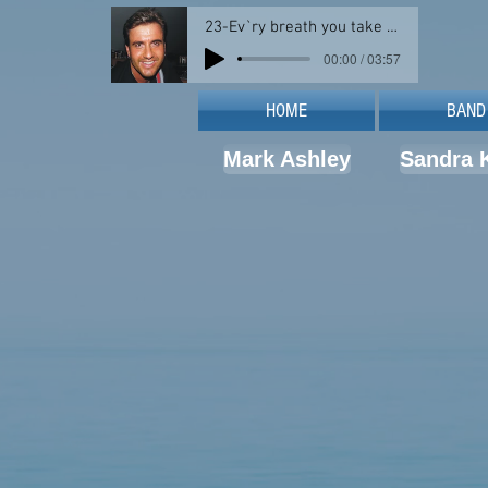
23-Ev`ry breath you take _ Steffen
00:00 / 03:57
HOME
BAND
Mark Ashley
Sandra 