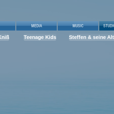
MEDIA
MUSIC
STUDI
Kniß
Teenage Kids
Steffen & seine A