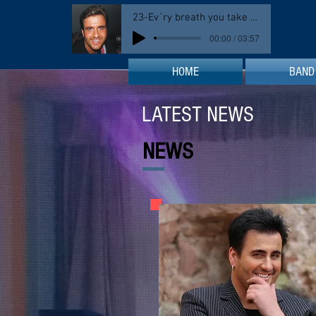
23-Ev`ry breath you take _ Steffen
00:00 / 03:57
HOME
BAND
LATEST NEWS
NEWS